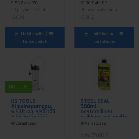
9.56 € alv. 0%
10.36 € alv. 0%
30 päivän alin hinta:
30 päivän alin hinta:
12.00 €
13.00 €
|
|
Lisää koriin
Lisää koriin
Tuotetiedot
Tuotetiedot
UUTUUS
KS TOOLS
STEEL SEAL
Alipainepumppu,
500ml,
6,5 litraa, sisältää
nestemäinen
4 liitäntäpäätä
paikkaus palaneille
kannentiivisteille
Varastossa
Varastossa
ovh. 79.00 €