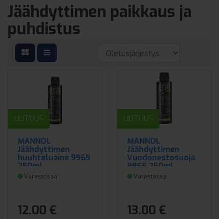
Jäähdyttimen paikkaus ja
puhdistus
UUTUUS
UUTUUS
MANNOL
MANNOL
Jäähdyttimen
Jäähdyttimen
huuhteluaine 9965
Vuodonestosuoja
250ml
9966 250ml
Varastossa
Varastossa
12.00 €
13.00 €