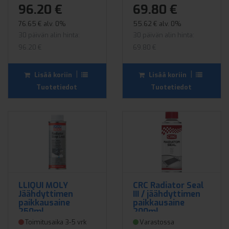
96.20 €
69.80 €
76.65 € alv. 0%
55.62 € alv. 0%
30 päivän alin hinta:
30 päivän alin hinta:
96.20 €
69.80 €
|
|
Lisää koriin
Lisää koriin
Tuotetiedot
Tuotetiedot
LLIQUI MOLY
CRC Radiator Seal
Jäähdyttimen
III / jäähdyttimen
paikkausaine
paikkausaine
250ml
200ml
Toimitusaika 3-5 vrk
Varastossa