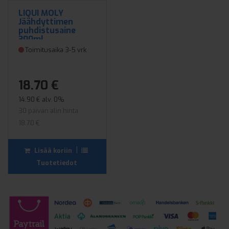
LIQUI MOLY
Jäähdyttimen
puhdistusaine
300ml
Toimitusaika 3-5 vrk
18.70 €
14.90 € alv. 0%
30 päivän alin hinta:
18.70 €
|
Lisää koriin
Tuotetiedot