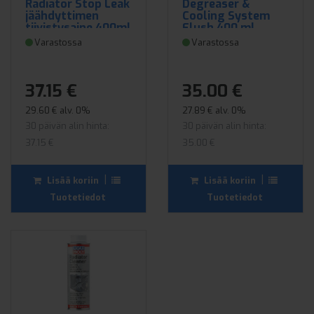
Radiator Stop Leak
Degreaser &
jäähdyttimen
Cooling System
tiivistysaine 400ml
Flush 400 ml
jäähdytysjärjestel
Varastossa
Varastossa
män puhdistusaine
37.15 €
35.00 €
29.60 € alv. 0%
27.89 € alv. 0%
30 päivän alin hinta:
30 päivän alin hinta:
37.15 €
35.00 €
|
|
Lisää koriin
Lisää koriin
Tuotetiedot
Tuotetiedot