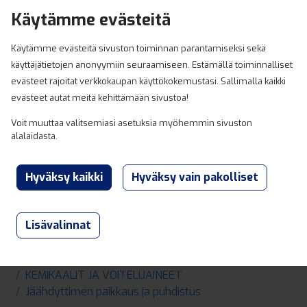
Hyppää sisältöön
Käytämme evästeitä
0
Käytämme evästeitä sivuston toiminnan parantamiseksi sekä
käyttäjätietojen anonyymiin seuraamiseen. Estämällä toiminnalliset
evästeet rajoitat verkkokaupan käyttökokemustasi. Sallimalla kaikki
evästeet autat meitä kehittämään sivustoa!
Voit muuttaa valitsemiasi asetuksia myöhemmin sivuston
alalaidasta.
Lisävalinnat
Lahden ja Heinolan Varaosaexpert
Tuotteet
KEMIKAALIT JA VOITELUAINEET
Jäähdyttimen paikkaus ja puhdistus