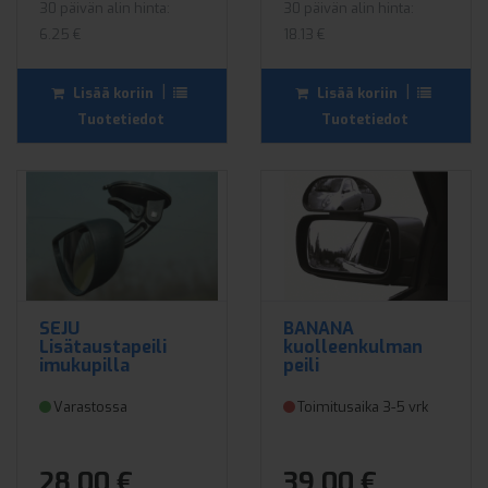
30 päivän alin hinta:
30 päivän alin hinta:
6.25 €
18.13 €
|
|
Lisää koriin
Lisää koriin
Tuotetiedot
Tuotetiedot
SEJU
BANANA
Lisätaustapeili
kuolleenkulman
imukupilla
peili
Varastossa
Toimitusaika 3-5 vrk
28.00 €
39.00 €