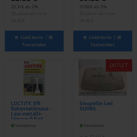
22.31 € alv. 0%
31.08 € alv. 0%
30 päivän alin hinta:
30 päivän alin hinta:
28.00 €
39.00 €
|
|
Lisää koriin
Lisää koriin
Tuotetiedot
Tuotetiedot
OUTLET
LOCTITE 319
Sivupeilin lasi
Rakenneliimaus -
SUORA
Lasi-metalli-
liimaus 0,5ml
Varastossa
Varastossa