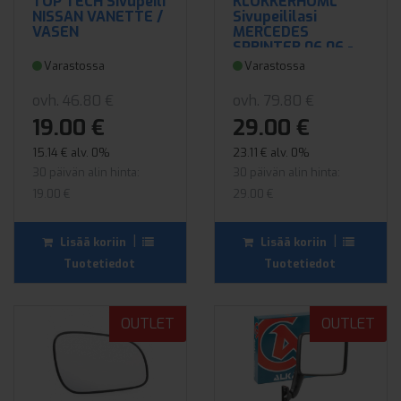
TOP TECH Sivupeili
KLOKKERHOML
NISSAN VANETTE /
Sivupeililasi
VASEN
MERCEDES
SPRINTER 06.06 -
Varastossa
Varastossa
ovh. 46.80 €
ovh. 79.80 €
19.00 €
29.00 €
15.14 € alv. 0%
23.11 € alv. 0%
30 päivän alin hinta:
30 päivän alin hinta:
19.00 €
29.00 €
|
|
Lisää koriin
Lisää koriin
Tuotetiedot
Tuotetiedot
OUTLET
OUTLET