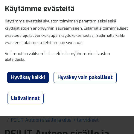
Hyppää sisältöön
Käytämme evästeitä
0
Käytämme evästeitä sivuston toiminnan parantamiseksi sekä
käyttäjätietojen anonyymiin seuraamiseen. Estämällä toiminnalliset
evästeet rajoitat verkkokaupan käyttökokemustasi. Sallimalla kaikki
evästeet autat meitä kehittämään sivustoa!
Voit muuttaa valitsemiasi asetuksia myöhemmin sivuston
alalaidasta.
Lisävalinnat
Lahden ja Heinolan Varaosaexpert
Tuotteet
PEILIT Autoon sisälle ja ulos + tarvikkeet