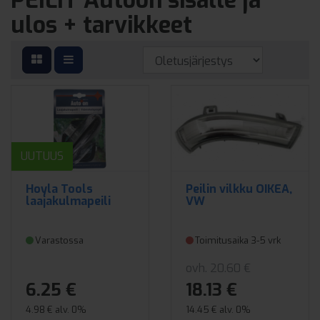
PEILIT Autoon sisälle ja
ulos + tarvikkeet
UUTUUS
Hoyla Tools
Peilin vilkku OIKEA,
laajakulmapeili
VW
Varastossa
Toimitusaika 3-5 vrk
ovh. 20.60 €
6.25 €
18.13 €
4.98 € alv. 0%
14.45 € alv. 0%