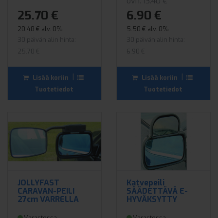
ovh. 13.40 €
25.70 €
6.90 €
20.48 € alv. 0%
5.50 € alv. 0%
30 päivän alin hinta:
30 päivän alin hinta:
25.70 €
6.90 €
|
|
Lisää koriin
Lisää koriin
Tuotetiedot
Tuotetiedot
JOLLYFAST
Katvepeili
CARAVAN-PEILI
SÄÄDETTÄVÄ E-
27cm VARRELLA
HYVÄKSYTTY
Varastossa
Varastossa