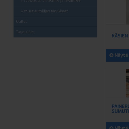
CARAVAN varusteet ja tarvikkeet
muut autoilijan tarvikkeet
Outlet
Tarjoukset
KÄSIEN 
Näytä 
PAINER
SUMUT
Näytä 