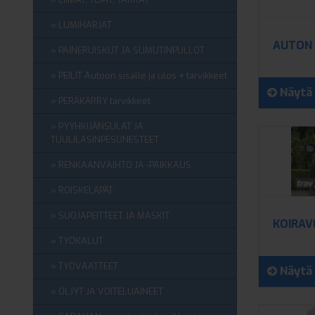
LUMIHARJAT
AUTON 
PAINERUISKUT JA SUMUTINPULLOT
PEILIT Autoon sisälle ja ulos + tarvikkeet
Näytä 
PERÄKÄRRY tarvikkeet
PYYHKIJÄNSULAT JA
TUULILASINPESUNESTEET
RENKAANVAIHTO JA -PAIKKAUS
ROISKELÄPÄT
SUOJAPEITTEET JA MASKIT
KOIRAV
TYÖKALUT
TYÖVAATTEET
Näytä 
ÖLJYT JA VOITELUAINEET