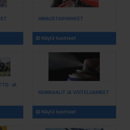
EET
HINAUSTARVIKKEET
Näytä tuotteet
TTO- JA
KEMIKAALIT JA VOITELUAINEET
Näytä tuotteet