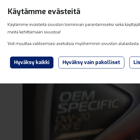
Hyppää sisältöön
Käytämme evästeitä
Käytämme evästeitä sivuston toiminnan parantamiseksi sekä käyttäjäti
meitä kehittämään sivustoa!
Tuott
Voit muuttaa valitsemiasi asetuksia myöhemmin sivuston alalaidasta.
Li