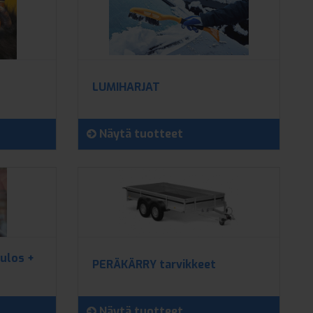
LUMIHARJAT
Näytä tuotteet
 ulos +
PERÄKÄRRY tarvikkeet
Näytä tuotteet