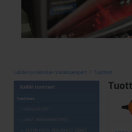
Lahden ja Heinolan Varaosaexpert
Tuotteet
Tuot
Kaikki tuotteet
Tuotteet
AKKULATURIT
AKUT, APUKÄYNNISTIMET
AUTON HOITO, PESUAINEET, SIENET,