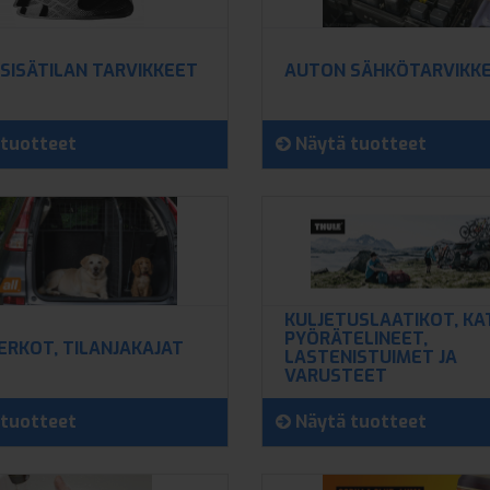
SISÄTILAN TARVIKKEET
AUTON SÄHKÖTARVIKK
tuotteet
Näytä tuotteet
KULJETUSLAATIKOT, KA
PYÖRÄTELINEET,
ERKOT, TILANJAKAJAT
LASTENISTUIMET JA
VARUSTEET
tuotteet
Näytä tuotteet