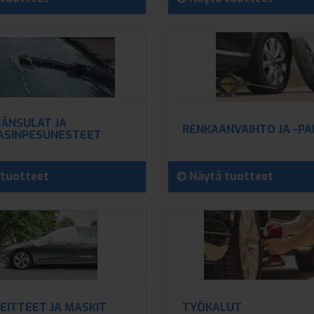
JÄNSULAT JA
RENKAANVAIHTO JA -PA
ASINPESUNESTEET
tuotteet
Näytä tuotteet
EITTEET JA MASKIT
TYÖKALUT