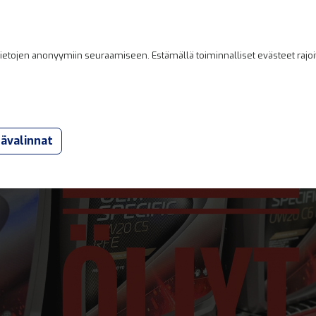
Etusivu
Kumppanikorjaamot
Yritys
Verkkoka
etojen anonyymiin seuraamiseen. Estämällä toiminnalliset evästeet rajoita
eet
Outlet
Tarjoukset
Varaosat
sävalinnat