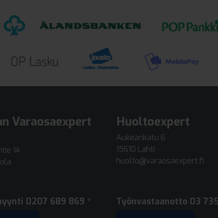
an Varaosaexpert
Huoltoexpert
Aukeankatu 6
15610 Lahti
tie 14
huolto@varaosaexpert.fi
ola
myynti
0207 689 869 *
Työnvastaanotto
03 735