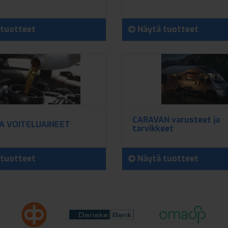
tuotteet
Näytä tuotteet
CARAVAN varusteet ja
JA VOITELUAINEET
tarvikkeet
tuotteet
Näytä tuotteet