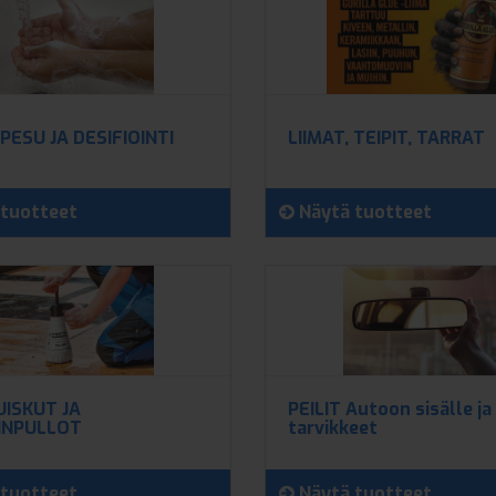
PESU JA DESIFIOINTI
LIIMAT, TEIPIT, TARRAT
tuotteet
Näytä tuotteet
UISKUT JA
PEILIT Autoon sisälle ja
INPULLOT
tarvikkeet
tuotteet
Näytä tuotteet