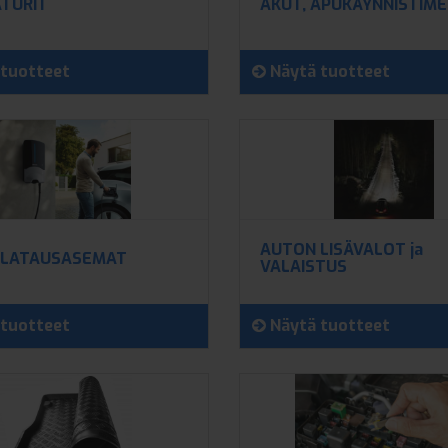
TURIT
AKUT, APUKÄYNNISTIM
tuotteet
Näytä tuotteet
AUTON LISÄVALOT ja
 LATAUSASEMAT
VALAISTUS
tuotteet
Näytä tuotteet