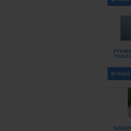
PYYHKI
TUULIL
Näytä 
SUOJAP