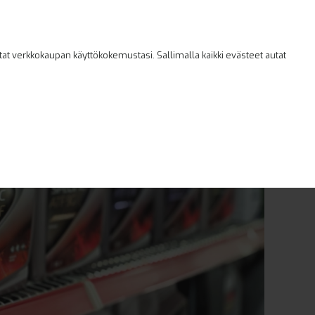
uppa
Myymälät
Yhteystiedot
t verkkokaupan käyttökokemustasi. Sallimalla kaikki evästeet autat
0