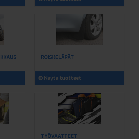
IKKAUS
ROISKELÄPÄT
Näytä tuotteet
TYÖVAATTEET