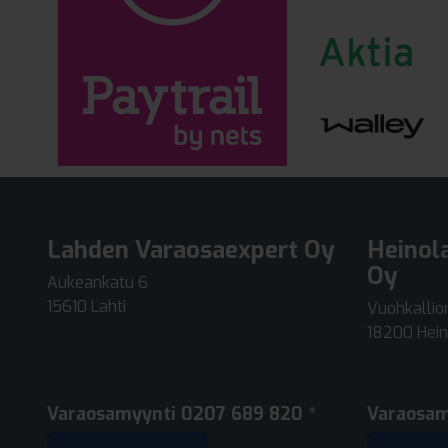
Lahden Varaosaexpert Oy
Heinol
Oy
Aukeankatu 6
15610 Lahti
Vuohkallion
18200 Hein
Varaosamyynti
0207 689 820 *
Varaosa