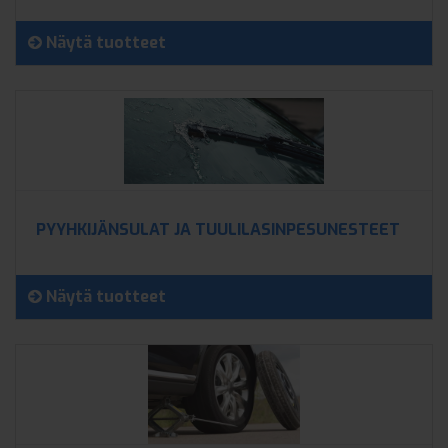
Näytä tuotteet
PYYHKIJÄNSULAT JA TUULILASINPESUNESTEET
Näytä tuotteet