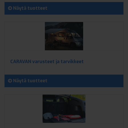
Näytä tuotteet
CARAVAN varusteet ja tarvikkeet
Näytä tuotteet