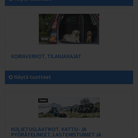
KOIRAVERKOT, TILANJAKAJAT
Näytä tuotteet
KULJETUSLAATIKOT, KATTO- JA
PYÖRÄTELINEET, LASTENISTUIMET JA