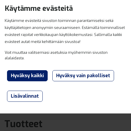
Hyppää sisältöön
Käytämme evästeitä
0
Käytämme evästeitä sivuston toiminnan parantamiseksi sekä
käyttäjätietojen anonyymiin seuraamiseen. Estämällä toiminnalliset
evästeet rajoitat verkkokaupan käyttökokemustasi. Sallimalla kaikki
evästeet autat meitä kehittämään sivustoa!
Voit muuttaa valitsemiasi asetuksia myöhemmin sivuston
alalaidasta.
Lisävalinnat
Lahden ja Heinolan Varaosaexpert
Tuotteet
Tuotteet