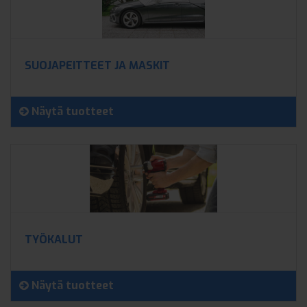
SUOJAPEITTEET JA MASKIT
Näytä tuotteet
TYÖKALUT
Näytä tuotteet