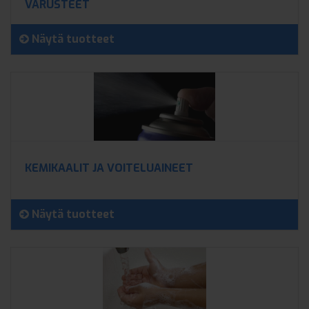
VARUSTEET
Näytä tuotteet
KEMIKAALIT JA VOITELUAINEET
Näytä tuotteet