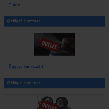
Thule
Näytä tuotteet
Öljyt ja Kemikaalit
Näytä tuotteet