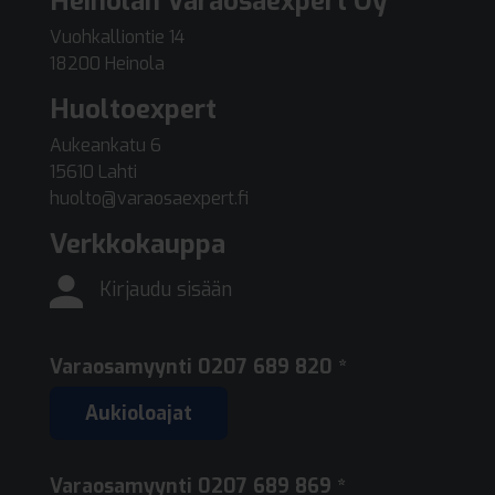
Heinolan Varaosaexpert Oy
Vuohkalliontie 14
18200 Heinola
Huoltoexpert
Aukeankatu 6
15610 Lahti
huolto@varaosaexpert.fi
Verkkokauppa
Kirjaudu sisään
Varaosamyynti
0207 689 820 *
Aukioloajat
Varaosamyynti
0207 689 869 *