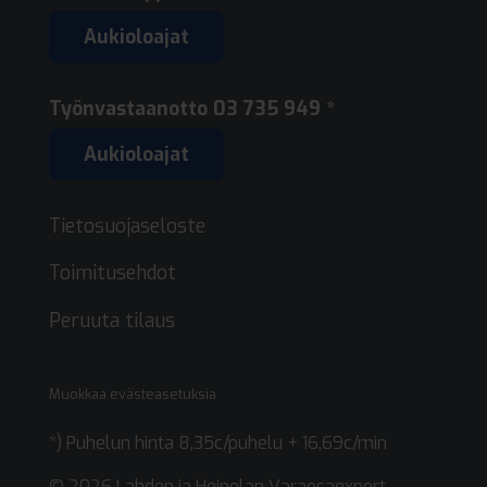
Aukioloajat
Työnvastaanotto
03 735 949 *
Aukioloajat
Tietosuojaseloste
Toimitusehdot
Peruuta tilaus
Muokkaa evästeasetuksia
*) Puhelun hinta 8,35c/puhelu + 16,69c/min
© 2026 Lahden ja Heinolan Varaosaexpert