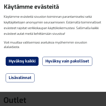
Hyppää sisältöön
Käytämme evästeitä
0
Käytämme evästeitä sivuston toiminnan parantamiseksi sekä
käyttäjätietojen anonyymiin seuraamiseen. Estämällä toiminnalliset
evästeet rajoitat verkkokaupan käyttökokemustasi. Sallimalla kaikki
evästeet autat meitä kehittämään sivustoa!
Voit muuttaa valitsemiasi asetuksia myöhemmin sivuston
alalaidasta.
Lisävalinnat
Lahden ja Heinolan Varaosaexpert
Outlet
Outlet