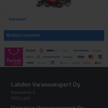
Varaosat
Näytä tuotteet
Lahden Varaosaexpert Oy
Aukeankatu 6
15610 Lahti