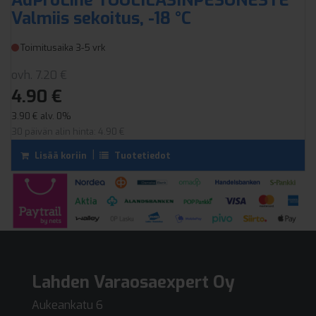
AdProLine TUULILASINPESUNESTE
Valmiis sekoitus, -18 °C
Toimitusaika 3-5 vrk
ovh. 7.20 €
4.90 €
3.90 € alv. 0%
30 päivän alin hinta: 4.90 €
|
Tuotetiedot
Lisää koriin
Lahden Varaosaexpert Oy
Aukeankatu 6