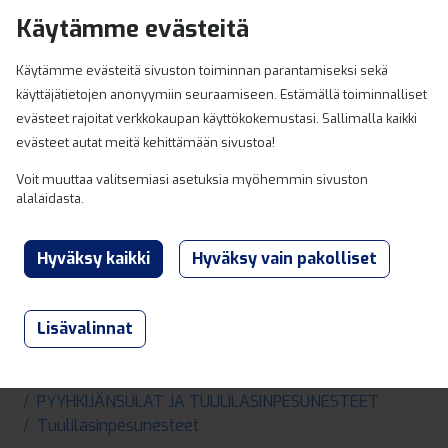
Hyppää sisältöön
Käytämme evästeitä
0
Käytämme evästeitä sivuston toiminnan parantamiseksi sekä
käyttäjätietojen anonyymiin seuraamiseen. Estämällä toiminnalliset
evästeet rajoitat verkkokaupan käyttökokemustasi. Sallimalla kaikki
evästeet autat meitä kehittämään sivustoa!
Voit muuttaa valitsemiasi asetuksia myöhemmin sivuston
alalaidasta.
Lisävalinnat
Lahden ja Heinolan Varaosaexpert
Tuotteet
PYYHKIJÄNSULAT JA TUULILASINPESUNESTEET
Tuulilasinpesunesteet