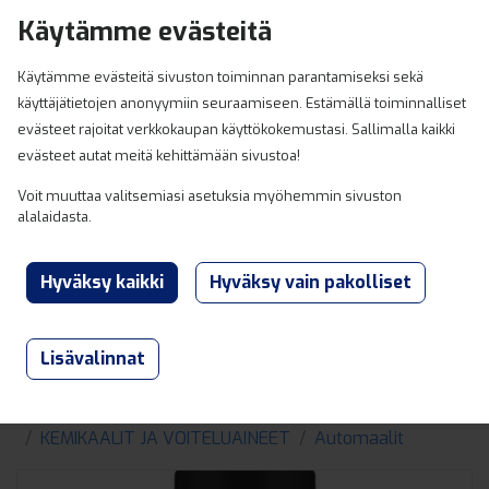
Hyppää sisältöön
Käytämme evästeitä
0
Käytämme evästeitä sivuston toiminnan parantamiseksi sekä
käyttäjätietojen anonyymiin seuraamiseen. Estämällä toiminnalliset
evästeet rajoitat verkkokaupan käyttökokemustasi. Sallimalla kaikki
evästeet autat meitä kehittämään sivustoa!
Voit muuttaa valitsemiasi asetuksia myöhemmin sivuston
alalaidasta.
Lisävalinnat
Lahden ja Heinolan Varaosaexpert
Tuotteet
KEMIKAALIT JA VOITELUAINEET
Automaalit