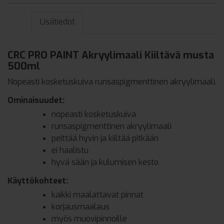
Lisätiedot
CRC PRO PAINT Akryylimaali Kiiltävä musta
500ml
Nopeasti kosketuskuiva runsaspigmenttinen akryylimaali.
Ominaisuudet:
nopeasti kosketuskuiva
runsaspigmenttinen akryylimaali
peittää hyvin ja kiiltää pitkään
ei haalistu
hyvä sään ja kulumisen kesto
Käyttökohteet:
kaikki maalattavat pinnat
korjausmaalaus
myös muovipinnoille