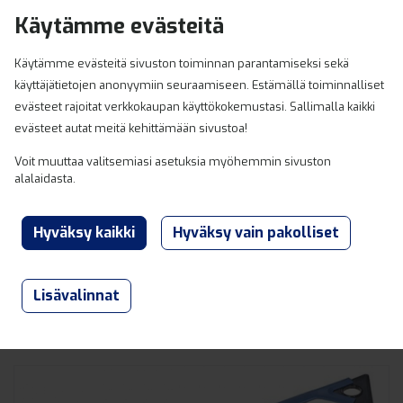
Hyppää sisältöön
Käytämme evästeitä
0
Käytämme evästeitä sivuston toiminnan parantamiseksi sekä
käyttäjätietojen anonyymiin seuraamiseen. Estämällä toiminnalliset
evästeet rajoitat verkkokaupan käyttökokemustasi. Sallimalla kaikki
evästeet autat meitä kehittämään sivustoa!
Voit muuttaa valitsemiasi asetuksia myöhemmin sivuston
alalaidasta.
Lisävalinnat
Lahden ja Heinolan Varaosaexpert
Tarjoukset