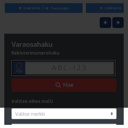
|
|
Lisää koriin
Lisää koriin
Tuotetiedot
Varaosahaku
Rekisterinumerohaku
FIN
Hae
Valitse oikea malli
Valitse merkki