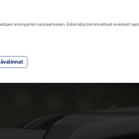
Etusivu
Kumppanikorjaamot
Yritys
Verkkoka
etojen anonyymiin seuraamiseen. Estämällä toiminnalliset evästeet rajoita
eet
Outlet
Tarjoukset
Varaosat
sävalinnat