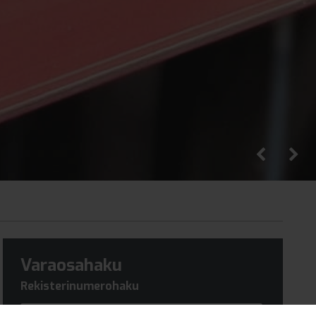
Varaosahaku
Rekisterinumerohaku