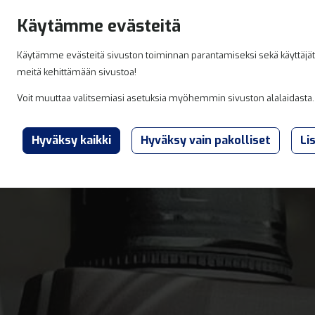
Hyppää sisältöön
Käytämme evästeitä
Käytämme evästeitä sivuston toiminnan parantamiseksi sekä käyttäjäti
meitä kehittämään sivustoa!
Tuott
Voit muuttaa valitsemiasi asetuksia myöhemmin sivuston alalaidasta.
Li