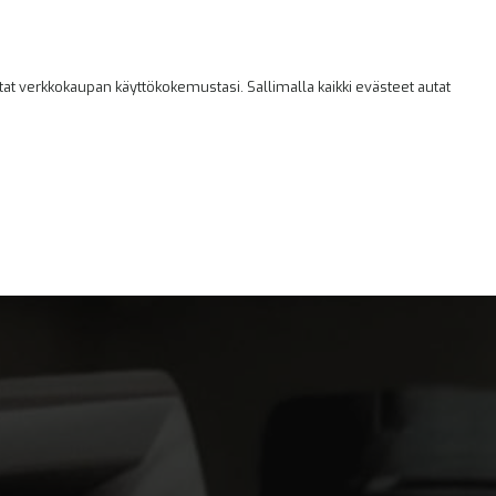
uppa
Myymälät
Yhteystiedot
t verkkokaupan käyttökokemustasi. Sallimalla kaikki evästeet autat
0